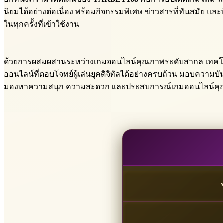
นิยมได้อย่างต่อเนื่อง พร้อมกิจกรรมพิเศษ ข่าวสารที่ทันสมัย
ในทุกครั้งที่เข้าใช้งาน
ด้วยการผสมผสานระหว่างเกมออนไลน์คุณภาพระดับสากล เทคโนโลย
ออนไลน์ที่ตอบโจทย์ผู้เล่นยุคดิจิทัลได้อย่างครบถ้วน มอบความบ
มองหาความสนุก ความสะดวก และประสบการณ์เกมออนไลน์คุณภาพที
YAKBET168
เป็นแพลตฟอร์มเก
กีฬาออนไลน์ เกมตกปลา และเก