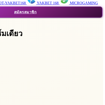
OT-YAKBET168
YAKBET 168
MICROGAMING
สมัครสมาชิก
มเดียว